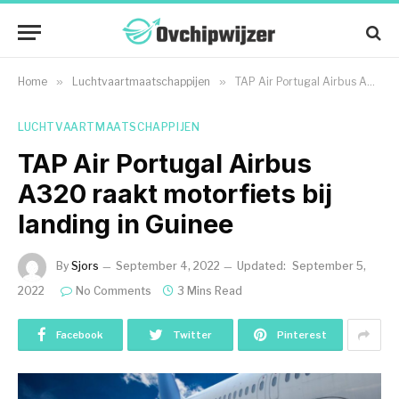
Home
»
Luchtvaartmaatschappijen
»
TAP Air Portugal Airbus A320 raakt motorfiets bij landing in Guinee
LUCHTVAARTMAATSCHAPPIJEN
TAP Air Portugal Airbus
A320 raakt motorfiets bij
landing in Guinee
By
Sjors
September 4, 2022
Updated:
September 5,
2022
No Comments
3 Mins Read
Facebook
Twitter
Pinterest