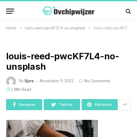
Home
»
louis-reed-pwcKF7L4-no-unsplash
»
louis-reed-pwcKF7L4-no-unsplash
louis-reed-pwcKF7L4-no-
unsplash
By
Sjors
November 9, 2021
No Comments
1 Min Read
Facebook
Twitter
Pinterest